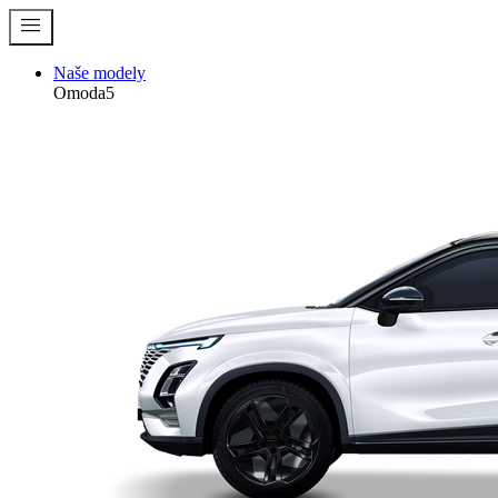
menu
Naše modely
Omoda5