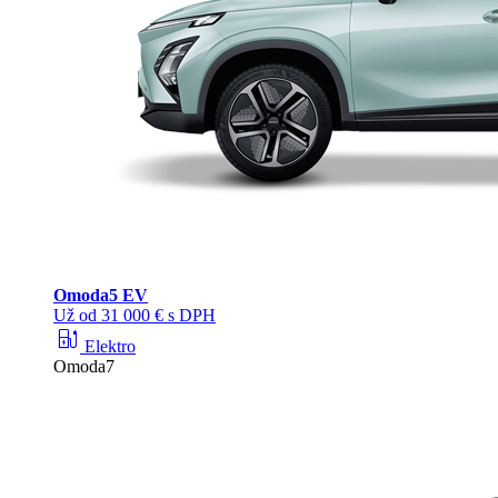
Omoda
5 EV
Už od 31 000 € s DPH
ev_station
Elektro
Omoda7