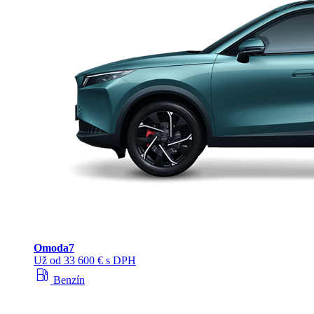
Omoda
7
Už od 33 600 € s DPH
local_gas_station
Benzín