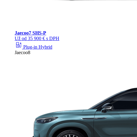
Jaecoo
7 SHS-P
Už od 35 900 € s DPH
ev_station
Plug-in Hybrid
Jaecoo8