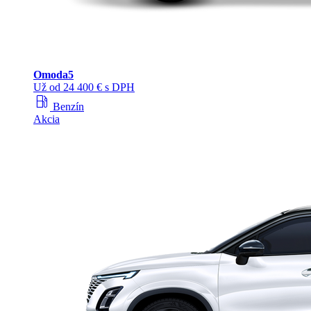
Omoda
5
Už od 24 400 € s DPH
local_gas_station
Benzín
Akcia