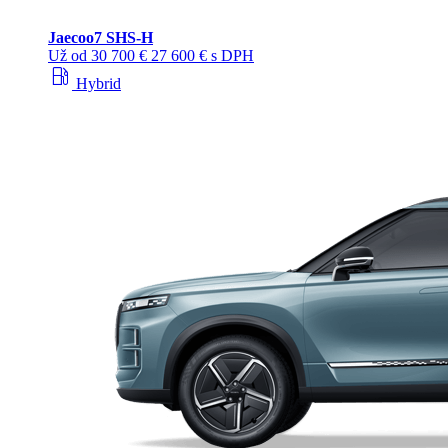
Jaecoo
7 SHS-H
Už od
30 700 €
27 600 € s DPH
local_gas_station
Hybrid