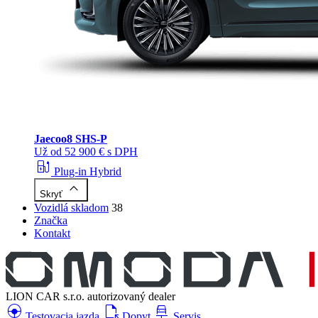
Jaecoo
8 SHS-P
Už od 52 900 € s DPH
ev_station
Plug-in Hybrid
keyboard_arrow_up
Skryť
Vozidlá skladom
38
Značka
Kontakt
LION CAR s.r.o.
autorizovaný dealer
search_hands_free
file_open
car_repair
Testovacia jazda
Dopyt
Servis