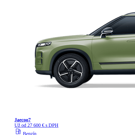
Jaecoo
7
Už od 27 600 € s DPH
local_gas_station
Benzín