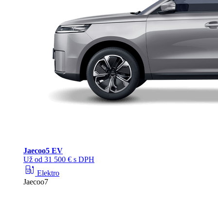
Jaecoo
5 EV
Už od 31 500 € s DPH
ev_station
Elektro
Jaecoo7