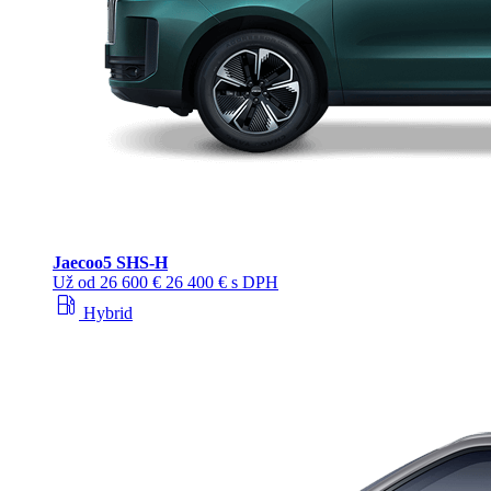
Jaecoo
5 SHS-H
Už od
26 600 €
26 400 € s DPH
local_gas_station
Hybrid