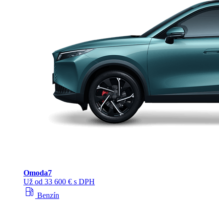
Omoda
7
Už od 33 600 € s DPH
local_gas_station
Benzín