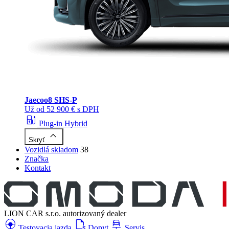
Jaecoo
8 SHS-P
Už od 52 900 € s DPH
ev_station
Plug-in Hybrid
keyboard_arrow_up
Skryť
Vozidlá skladom
38
Značka
Kontakt
LION CAR s.r.o.
autorizovaný dealer
search_hands_free
file_open
car_repair
Testovacia jazda
Dopyt
Servis