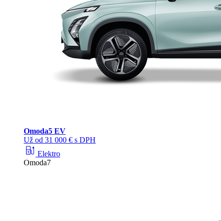
Omoda
5 EV
Už od 31 000 € s DPH
ev_station
Elektro
Omoda7