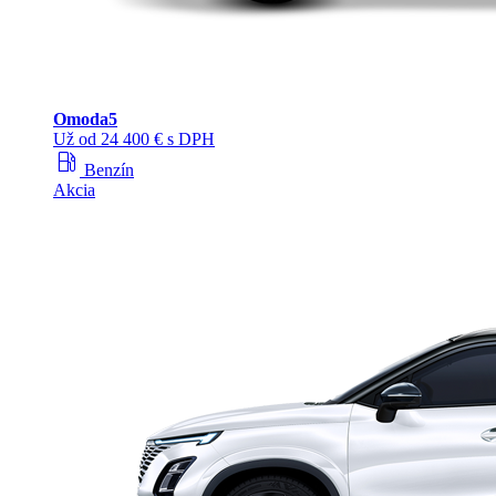
Omoda
5
Už od 24 400 € s DPH
local_gas_station
Benzín
Akcia