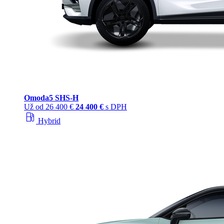
Omoda
5 SHS‑H
Už od
26 400 €
24 400 €
s DPH
local_gas_station
Hybrid