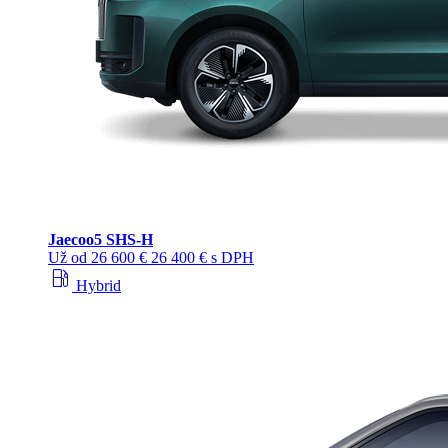
Jaecoo
5 SHS-H
Už od
26 600 €
26 400 € s DPH
local_gas_station
Hybrid