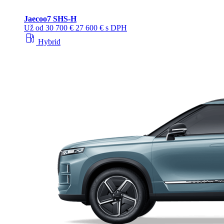
Jaecoo
7 SHS-H
Už od
30 700 €
27 600 € s DPH
local_gas_station
Hybrid