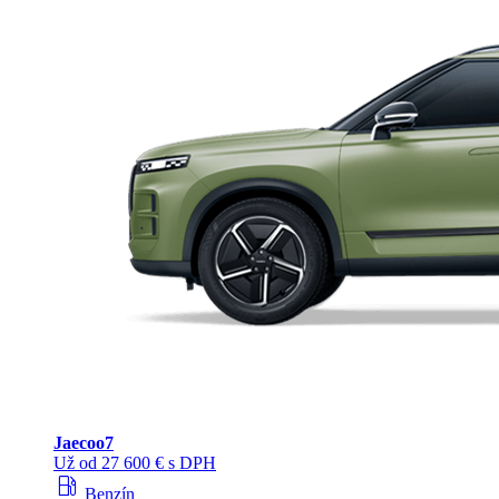
Jaecoo
7
Už od 27 600 € s DPH
local_gas_station
Benzín