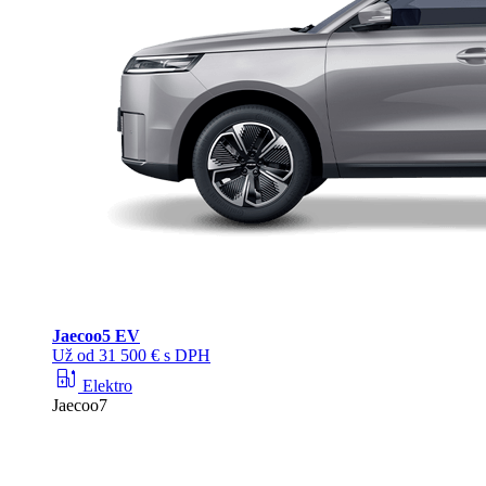
Jaecoo
5 EV
Už od 31 500 € s DPH
ev_station
Elektro
Jaecoo7