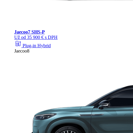
Jaecoo
7 SHS-P
Už od 35 900 € s DPH
ev_station
Plug-in Hybrid
Jaecoo8